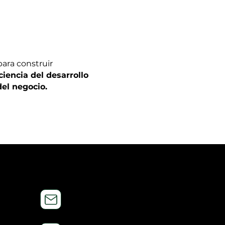
para construir
iencia del desarrollo
del negocio.
Info@garagedeepanalytics.com