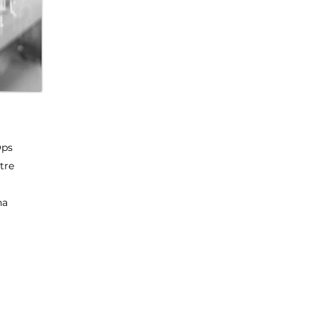
Ops
tre
na